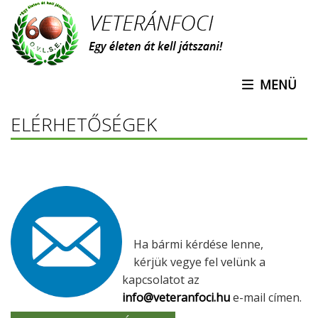
Ugrás
a
tartalomra
MENÜ
ELÉRHETŐSÉGEK
Ha bármi kérdése lenne,
kérjük vegye fel velünk a
kapcsolatot az
info@veteranfoci.hu
e-mail címen.