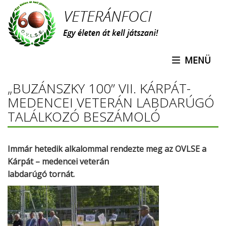
Ugrás
a
tartalomra
MENÜ
„BUZÁNSZKY 100” VII. KÁRPÁT-
MEDENCEI VETERÁN LABDARÚGÓ
TALÁLKOZÓ BESZÁMOLÓ
Immár hetedik alkalommal rendezte meg az OVLSE a
Kárpát – medencei veterán
labdarúgó tornát.