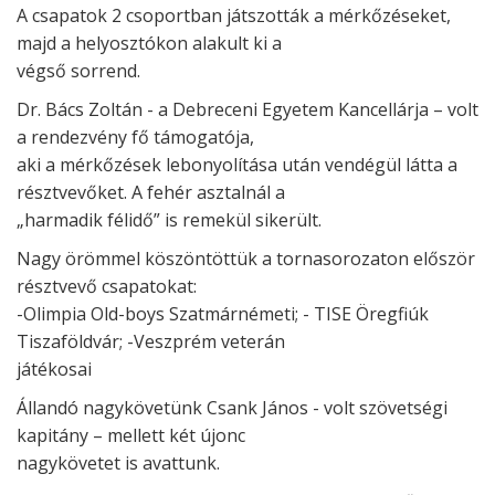
A csapatok 2 csoportban játszották a mérkőzéseket,
majd a helyosztókon alakult ki a
végső sorrend.
Dr. Bács Zoltán - a Debreceni Egyetem Kancellárja – volt
a rendezvény fő támogatója,
aki a mérkőzések lebonyolítása után vendégül látta a
résztvevőket. A fehér asztalnál a
„harmadik félidő” is remekül sikerült.
Nagy örömmel köszöntöttük a tornasorozaton először
résztvevő csapatokat:
-Olimpia Old-boys Szatmárnémeti; - TISE Öregfiúk
Tiszaföldvár; -Veszprém veterán
játékosai
Állandó nagykövetünk Csank János - volt szövetségi
kapitány – mellett két újonc
nagykövetet is avattunk.