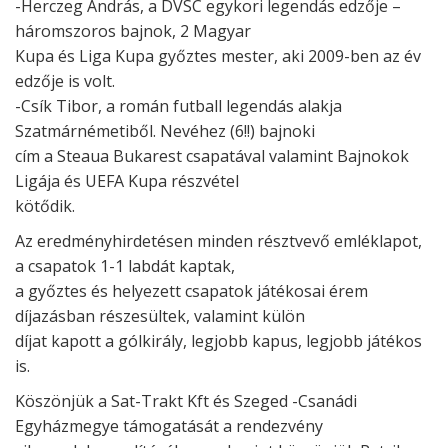
-Herczeg András, a DVSC egykori legendás edzője –
háromszoros bajnok, 2 Magyar
Kupa és Liga Kupa győztes mester, aki 2009-ben az év
edzője is volt.
-Csík Tibor, a román futball legendás alakja
Szatmárnémetiből. Nevéhez (6!!) bajnoki
cím a Steaua Bukarest csapatával valamint Bajnokok
Ligája és UEFA Kupa részvétel
kötődik.
Az eredményhirdetésen minden résztvevő emléklapot,
a csapatok 1-1 labdát kaptak,
a győztes és helyezett csapatok játékosai érem
díjazásban részesültek, valamint külön
díjat kapott a gólkirály, legjobb kapus, legjobb játékos
is.
Köszönjük a Sat-Trakt Kft és Szeged -Csanádi
Egyházmegye támogatását a rendezvény