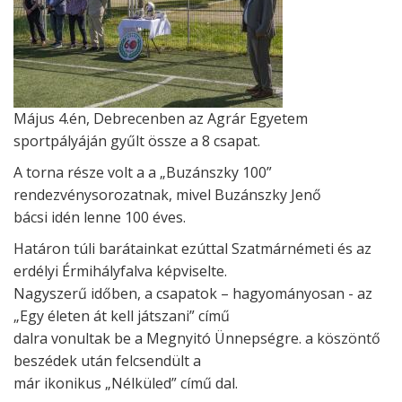
Május 4.én, Debrecenben az Agrár Egyetem
sportpályáján gyűlt össze a 8 csapat.
A torna része volt a a „Buzánszky 100”
rendezvénysorozatnak, mivel Buzánszky Jenő
bácsi idén lenne 100 éves.
Határon túli barátainkat ezúttal Szatmárnémeti és az
erdélyi Érmihályfalva képviselte.
Nagyszerű időben, a csapatok – hagyományosan - az
„Egy életen át kell játszani” című
dalra vonultak be a Megnyitó Ünnepségre. a köszöntő
beszédek után felcsendült a
már ikonikus „Nélküled” című dal.