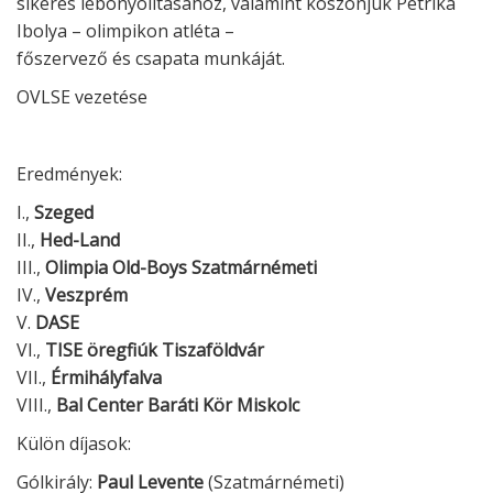
sikeres lebonyolításához, valamint köszönjük Petrika
Ibolya – olimpikon atléta –
főszervező és csapata munkáját.
OVLSE vezetése
Eredmények:
I.,
Szeged
II.,
Hed-Land
III.,
Olimpia Old-Boys Szatmárnémeti
IV.,
Veszprém
V.
DASE
VI.,
TISE öregfiúk Tiszaföldvár
VII.,
Érmihályfalva
VIII.,
Bal Center Baráti Kör Miskolc
Külön díjasok:
Gólkirály:
Paul Levente
(Szatmárnémeti)