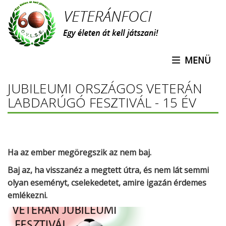
Ugrás
a
tartalomra
MENÜ
JUBILEUMI ORSZÁGOS VETERÁN
LABDARÚGÓ FESZTIVÁL - 15 ÉV
Ha az ember megöregszik az nem baj.
Baj az, ha visszanéz a megtett útra, és nem lát semmi
olyan eseményt, cselekedetet, amire igazán érdemes
emlékezni.