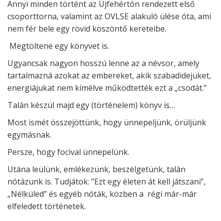
Annyi minden történt az Újfehértón rendezett első
csoporttorna, valamint az OVLSE alakuló ülése óta, ami
nem fér bele egy rövid köszöntő kereteibe.
Megtöltene egy könyvet is.
Ugyancsak nagyon hosszú lenne az a névsor, amely
tartalmazná azokat az embereket, akik szabadidejüket,
energiájukat nem kímélve működtették ezt a „csodát.”
Talán készül majd egy (történelem) könyv is…
Most ismét összejöttünk, hogy ünnepeljünk, örüljünk
egymásnak.
Persze, hogy focival ünnepelünk.
Utána leülünk, emlékezünk, beszélgetünk, talán
nótázunk is. Tudjátok: ”Ezt egy életen át kell játszani”,
„Nélküled” és egyéb nóták, közben a régi már-már
elfeledett történetek.