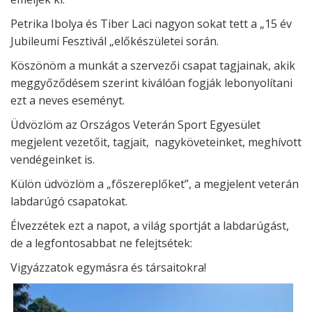
Petrika Ibolya és Tiber Laci nagyon sokat tett a „15 év
Jubileumi Fesztivál „előkészületei során.
Köszönöm a munkát a szervezői csapat tagjainak, akik
meggyőződésem szerint kiválóan fogják lebonyolítani
ezt a neves eseményt.
Üdvözlöm az Országos Veterán Sport Egyesület
megjelent vezetőit, tagjait, nagyköveteinket, meghívott
vendégeinket is.
Külön üdvözlöm a „főszereplőket”, a megjelent veterán
labdarúgó csapatokat.
Élvezzétek ezt a napot, a világ sportját a labdarúgást,
de a legfontosabbat ne felejtsétek:
Vigyázzatok egymásra és társaitokra!