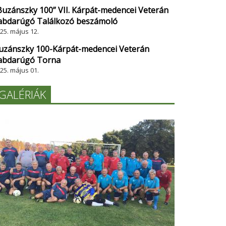
Buzánszky 100” VII. Kárpát-medencei Veterán
abdarúgó Találkozó beszámoló
25. május 12.
uzánszky 100-Kárpát-medencei Veterán
abdarúgó Torna
25. május 01.
GALÉRIÁK