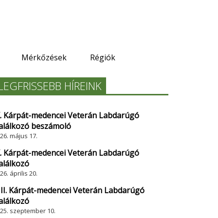
Mérkőzések
Régiók
LEGFRISSEBB HÍREINK
X. Kárpát-medencei Veterán Labdarúgó
alálkozó beszámoló
26. május 17.
X. Kárpát-medencei Veterán Labdarúgó
alálkozó
26. április 20.
III. Kárpát-medencei Veterán Labdarúgó
alálkozó
25. szeptember 10.