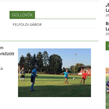
„
L
GOLLÖVŐK
20
B
FELFÖLDI GÁBOR
L
20
en
érkőzött
ta