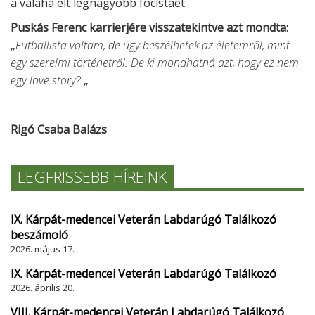
a valaha élt legnagyobb focistáét.
Puskás Ferenc karrierjére visszatekintve azt mondta:
„
Futballista voltam, de úgy beszélhetek az életemről, mint
egy szerelmi történetről. De ki mondhatná azt, hogy ez nem
egy love story?
„
Rigó Csaba Balázs
LEGFRISSEBB HÍREINK
IX. Kárpát-medencei Veterán Labdarúgó Találkozó
beszámoló
2026. május 17.
IX. Kárpát-medencei Veterán Labdarúgó Találkozó
2026. április 20.
VIII. Kárpát-medencei Veterán Labdarúgó Találkozó