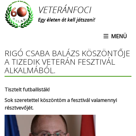
Ugrás
a
tartalomra
MENÜ
RIGÓ CSABA BALÁZS KÖSZÖNTŐJE
A TIZEDIK VETERÁN FESZTIVÁL
ALKALMÁBÓL.
Tisztelt futballisták!
Sok szeretettel köszöntöm a fesztivál valamennyi
résztvevőjét.